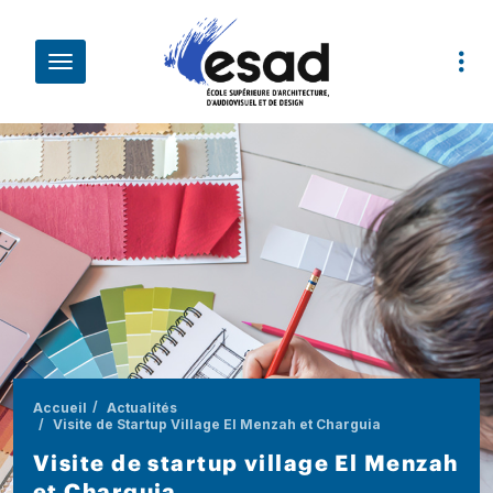
Aller au contenu principal
Fil d'Ariane
Accueil
Actualités
Visite de Startup Village El Menzah et Charguia
Visite de startup village El Menzah
et Charguia