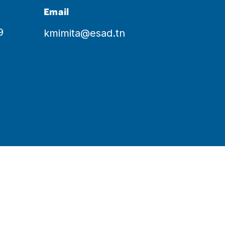
Email
9
kmimita@esad.tn