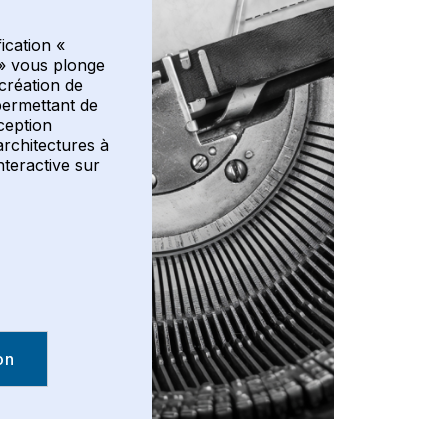
ication «
» vous plonge
 création de
permettant de
nception
rchitectures à
teractive sur
on