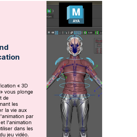
and
cation
ication « 3D
» vous plonge
t de
nant les
r la vie aux
l'animation par
t l'animation
iliser dans les
du jeu vidéo.