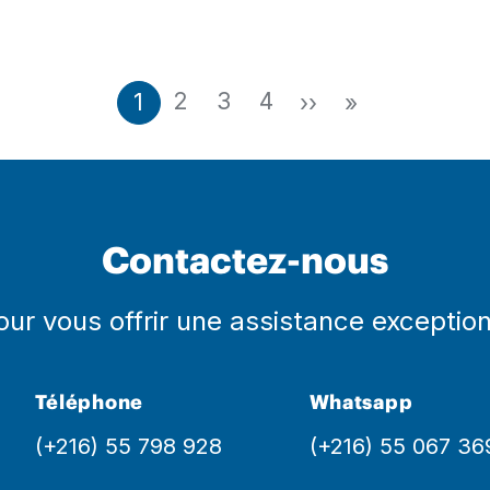
Page
Page
Page
Page suivante
Dernière pa
Page
2
3
4
1
››
»
Contactez-nous
pour vous offrir une assistance exceptio
Téléphone
Whatsapp
(+216) 55 798 928
(+216) 55 067 36