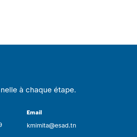
ge
nnelle à chaque étape.
Email
9
kmimita@esad.tn